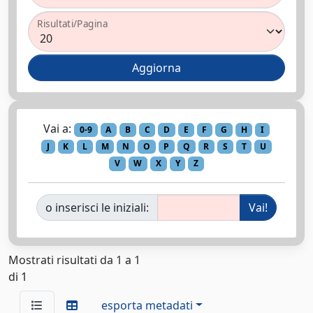
Risultati/Pagina
Vai a:
0-9
A
B
C
D
E
F
G
H
I
J
K
L
M
N
O
P
Q
R
S
T
U
V
W
X
Y
Z
o inserisci le iniziali:
Mostrati risultati da 1 a 1
di 1
esporta metadati