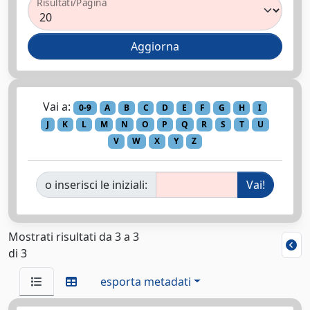
Risultati/Pagina
Vai a:
0-9
A
B
C
D
E
F
G
H
I
J
K
L
M
N
O
P
Q
R
S
T
U
V
W
X
Y
Z
o inserisci le iniziali:
Mostrati risultati da 3 a 3
di 3
esporta metadati