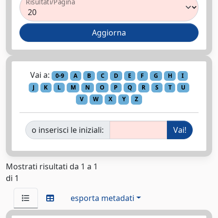
Risultati/Pagina
Vai a:
0-9
A
B
C
D
E
F
G
H
I
J
K
L
M
N
O
P
Q
R
S
T
U
V
W
X
Y
Z
o inserisci le iniziali:
Mostrati risultati da 1 a 1
di 1
esporta metadati