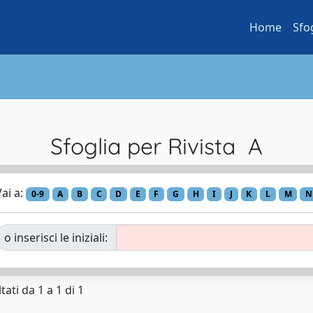
Home
Sfo
Sfoglia per Rivista A
ai a:
0-9
A
B
C
D
E
F
G
H
I
J
K
L
M
N
o inserisci le iniziali:
tati da 1 a 1 di 1