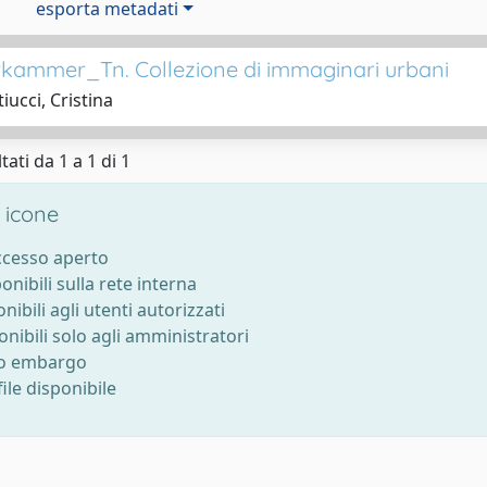
esporta metadati
ammer_Tn. Collezione di immaginari urbani
iucci, Cristina
tati da 1 a 1 di 1
 icone
accesso aperto
ponibili sulla rete interna
onibili agli utenti autorizzati
onibili solo agli amministratori
to embargo
ile disponibile