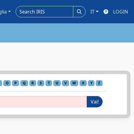
glia
IT
LOGIN
O
P
Q
R
S
T
U
V
W
X
Y
Z