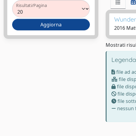
Risultati/Pagina
Wunderk
2016 Matt
Mostrati risul
Legenda
file ad 
file dis
file disp
file disp
file sot
nessun f