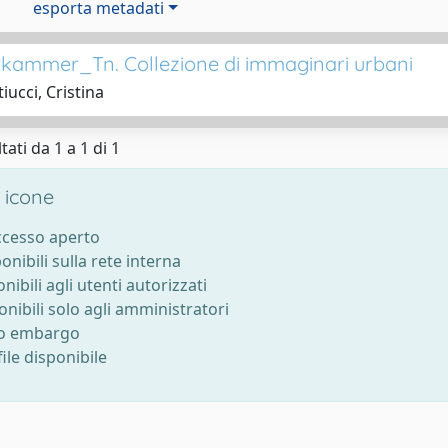
esporta metadati
ammer_Tn. Collezione di immaginari urbani
iucci, Cristina
tati da 1 a 1 di 1
 icone
accesso aperto
ponibili sulla rete interna
onibili agli utenti autorizzati
onibili solo agli amministratori
to embargo
ile disponibile