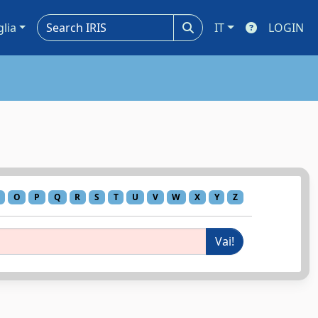
glia
IT
LOGIN
O
P
Q
R
S
T
U
V
W
X
Y
Z