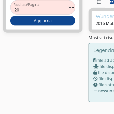
Risultati/Pagina
Wunderk
2016 Matt
Mostrati risul
Legenda
file ad 
file dis
file disp
file disp
file sot
nessun f