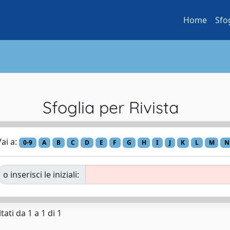
Home
Sfo
Sfoglia per Rivista
ai a:
0-9
A
B
C
D
E
F
G
H
I
J
K
L
M
N
o inserisci le iniziali:
tati da 1 a 1 di 1