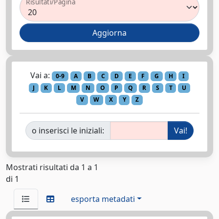
Risultati/Pagina
Vai a:
0-9
A
B
C
D
E
F
G
H
I
J
K
L
M
N
O
P
Q
R
S
T
U
V
W
X
Y
Z
o inserisci le iniziali:
Mostrati risultati da 1 a 1
di 1
esporta metadati