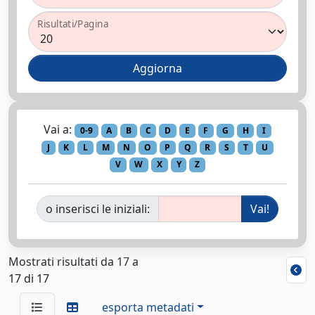
Risultati/Pagina
Vai a:
0-9
A
B
C
D
E
F
G
H
I
J
K
L
M
N
O
P
Q
R
S
T
U
V
W
X
Y
Z
o inserisci le iniziali:
Mostrati risultati da 17 a
17 di 17
esporta metadati