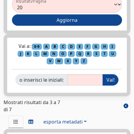
Risultati/Pagina
Vai a:
0-9
A
B
C
D
E
F
G
H
I
J
K
L
M
N
O
P
Q
R
S
T
U
V
W
X
Y
Z
o inserisci le iniziali:
Mostrati risultati da 3 a 7
di 7
esporta metadati