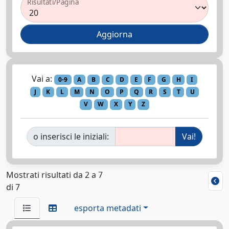
Risultati/Pagina
Vai a:
0-9
A
B
C
D
E
F
G
H
I
J
K
L
M
N
O
P
Q
R
S
T
U
V
W
X
Y
Z
o inserisci le iniziali:
Mostrati risultati da 2 a 7
di 7
esporta metadati