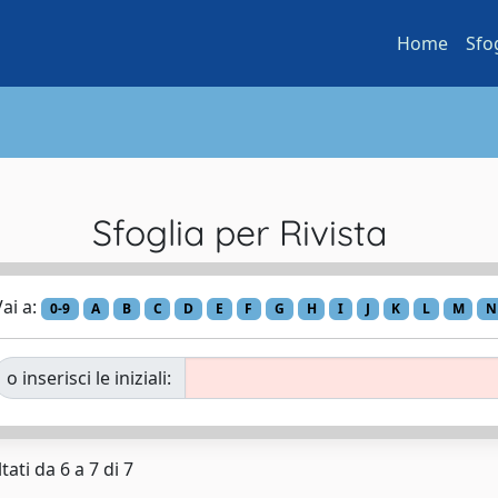
Home
Sfo
Sfoglia per Rivista
ai a:
0-9
A
B
C
D
E
F
G
H
I
J
K
L
M
N
o inserisci le iniziali:
tati da 6 a 7 di 7