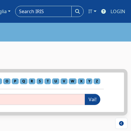
glia
IT
LOGIN
O
P
Q
R
S
T
U
V
W
X
Y
Z