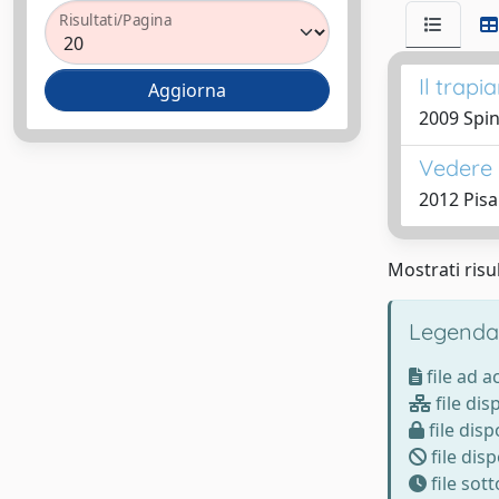
Risultati/Pagina
Il trap
2009 Spin
Vedere 
2012 Pis
Mostrati risul
Legenda
file ad 
file dis
file disp
file disp
file sot