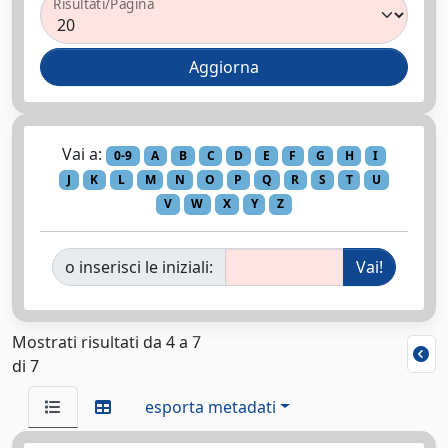
Risultati/Pagina
Vai a:
0-9
A
B
C
D
E
F
G
H
I
J
K
L
M
N
O
P
Q
R
S
T
U
V
W
X
Y
Z
o inserisci le iniziali:
Mostrati risultati da 4 a 7
di 7
esporta metadati