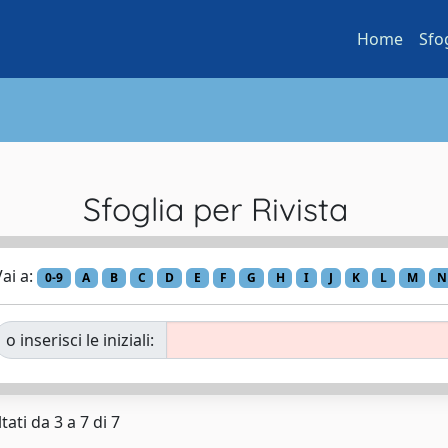
Home
Sfo
Sfoglia per Rivista
ai a:
0-9
A
B
C
D
E
F
G
H
I
J
K
L
M
N
o inserisci le iniziali:
tati da 3 a 7 di 7