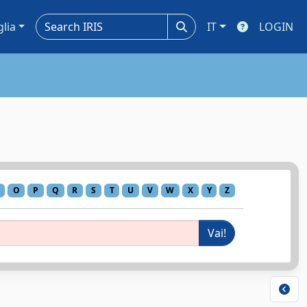
glia
IT
LOGIN
O
P
Q
R
S
T
U
V
W
X
Y
Z