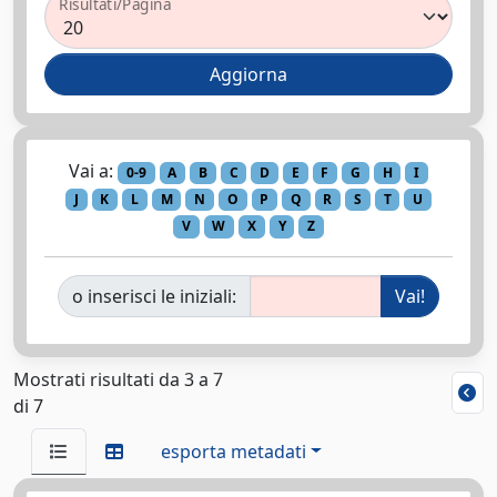
Risultati/Pagina
Vai a:
0-9
A
B
C
D
E
F
G
H
I
J
K
L
M
N
O
P
Q
R
S
T
U
V
W
X
Y
Z
o inserisci le iniziali:
Mostrati risultati da 3 a 7
di 7
esporta metadati