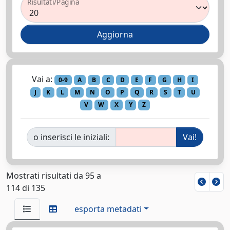
Risultati/Pagina
Vai a:
0-9
A
B
C
D
E
F
G
H
I
J
K
L
M
N
O
P
Q
R
S
T
U
V
W
X
Y
Z
o inserisci le iniziali:
Mostrati risultati da 95 a
114 di 135
esporta metadati