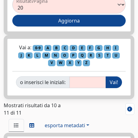
Risultati/Pagina
Vai a:
0-9
A
B
C
D
E
F
G
H
I
J
K
L
M
N
O
P
Q
R
S
T
U
V
W
X
Y
Z
o inserisci le iniziali:
Mostrati risultati da 10 a
11 di 11
esporta metadati