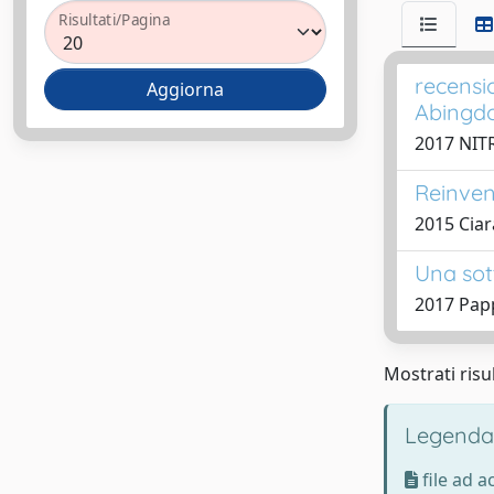
Risultati/Pagina
recensi
Abingd
2017 NITR
Reinvent
2015 Ciar
Una sot
2017 Pap
Mostrati risul
Legenda
file ad 