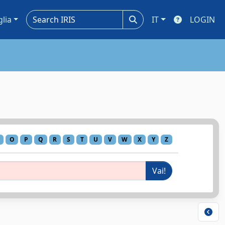
glia
IT
LOGIN
O
P
Q
R
S
T
U
V
W
X
Y
Z