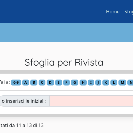
Home
Sfo
Sfoglia per Rivista
ai a:
0-9
A
B
C
D
E
F
G
H
I
J
K
L
M
N
o inserisci le iniziali:
tati da 11 a 13 di 13