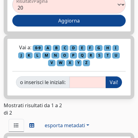
Risultati/Pagina
Vai a:
0-9
A
B
C
D
E
F
G
H
I
J
K
L
M
N
O
P
Q
R
S
T
U
V
W
X
Y
Z
o inserisci le iniziali:
Mostrati risultati da 1 a 2
di 2
esporta metadati