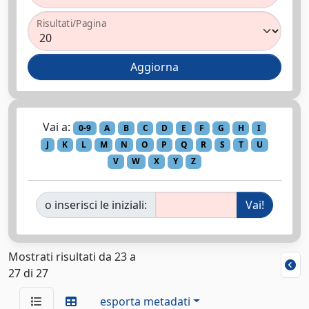
Risultati/Pagina
Vai a:
0-9
A
B
C
D
E
F
G
H
I
J
K
L
M
N
O
P
Q
R
S
T
U
V
W
X
Y
Z
o inserisci le iniziali:
Mostrati risultati da 23 a
27 di 27
esporta metadati