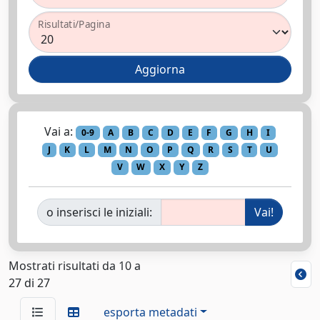
Risultati/Pagina
Vai a:
0-9
A
B
C
D
E
F
G
H
I
J
K
L
M
N
O
P
Q
R
S
T
U
V
W
X
Y
Z
o inserisci le iniziali:
Mostrati risultati da 10 a
27 di 27
esporta metadati