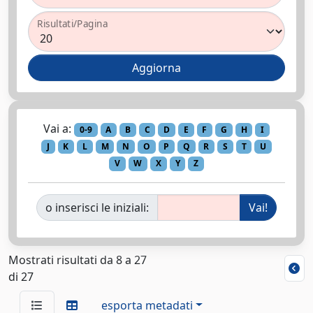
Risultati/Pagina
Vai a:
0-9
A
B
C
D
E
F
G
H
I
J
K
L
M
N
O
P
Q
R
S
T
U
V
W
X
Y
Z
o inserisci le iniziali:
Mostrati risultati da 8 a 27
di 27
esporta metadati