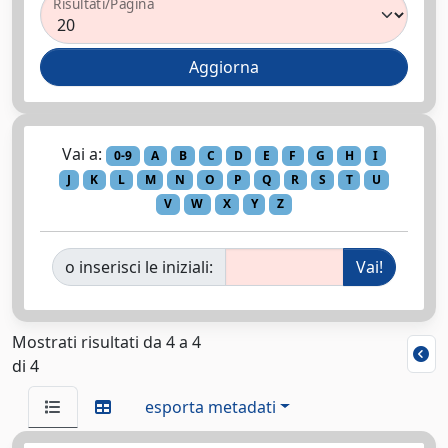
Risultati/Pagina
Vai a:
0-9
A
B
C
D
E
F
G
H
I
J
K
L
M
N
O
P
Q
R
S
T
U
V
W
X
Y
Z
o inserisci le iniziali:
Mostrati risultati da 4 a 4
di 4
esporta metadati