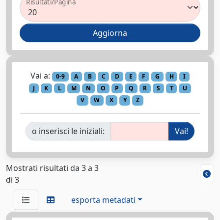
Risultati/Pagina
Vai a:
0-9
A
B
C
D
E
F
G
H
I
J
K
L
M
N
O
P
Q
R
S
T
U
V
W
X
Y
Z
o inserisci le iniziali:
Mostrati risultati da 3 a 3
di 3
esporta metadati