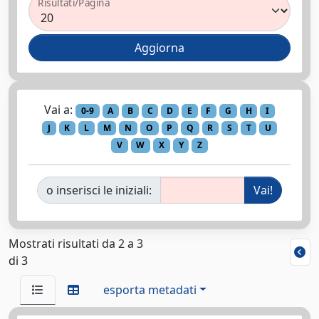
Risultati/Pagina
Vai a:
0-9
A
B
C
D
E
F
G
H
I
J
K
L
M
N
O
P
Q
R
S
T
U
V
W
X
Y
Z
o inserisci le iniziali:
Mostrati risultati da 2 a 3
di 3
esporta metadati