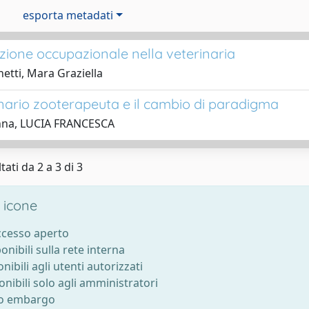
esporta metadati
azione occupazionale nella veterinaria
etti, Mara Graziella
rinario zooterapeuta e il cambio di paradigma
na, LUCIA FRANCESCA
tati da 2 a 3 di 3
 icone
accesso aperto
ponibili sulla rete interna
onibili agli utenti autorizzati
onibili solo agli amministratori
to embargo