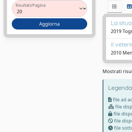
Risultati/Pagina
La situ
2019 Togn
Il vete
2010 Men
Mostrati risul
Legenda
file ad 
file dis
file disp
file disp
file sot