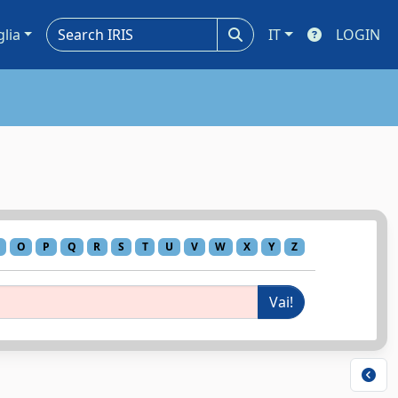
glia
IT
LOGIN
O
P
Q
R
S
T
U
V
W
X
Y
Z