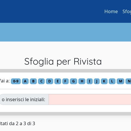
Home
Sfo
Sfoglia per Rivista
ai a:
0-9
A
B
C
D
E
F
G
H
I
J
K
L
M
N
o inserisci le iniziali:
tati da 2 a 3 di 3