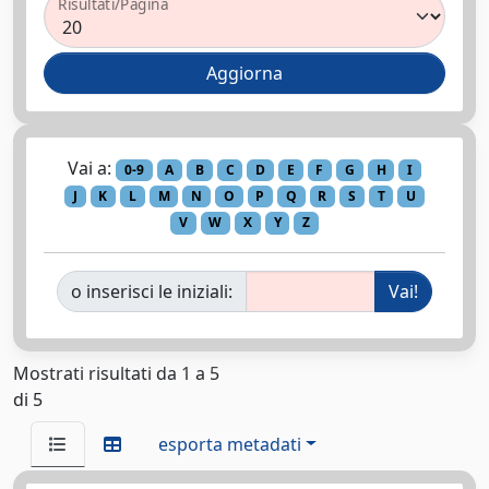
Risultati/Pagina
Vai a:
0-9
A
B
C
D
E
F
G
H
I
J
K
L
M
N
O
P
Q
R
S
T
U
V
W
X
Y
Z
o inserisci le iniziali:
Mostrati risultati da 1 a 5
di 5
esporta metadati