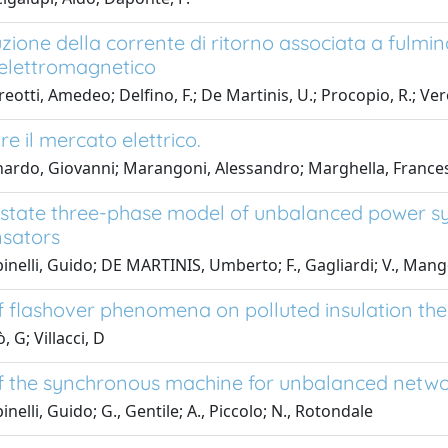
uzione della corrente di ritorno associata a fulm
elettromagnetico
otti, Amedeo; Delfino, F.; De Martinis, U.; Procopio, R.; Vero
e il mercato elettrico.
ardo, Giovanni; Marangoni, Alessandro; Marghella, France
state three-phase model of unbalanced power sy
sators
inelli, Guido; DE MARTINIS, Umberto; F., Gagliardi; V., Man
f flashover phenomena on polluted insulation th
 G; Villacci, D
f the synchronous machine for unbalanced netw
nelli, Guido; G., Gentile; A., Piccolo; N., Rotondale