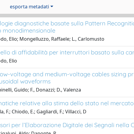
esporta metadati
gie diagnostiche basate sulla Pattern Recognition.
o monodimensionale
do, Elio; Mongelluzzo, Raffaele; L., Carlomusto
lo di affidabilità per interruttori basato sulla ca
do, Elio
low-voltage and medium-voltage cables sizing pr
usoidal waveforms
nelli, Guido; F., Donazzi; D., Valenza
tiche relative alla stima dello stato nel mercato 
a, F.; Chiodo, E.; Gagliardi, F.; Villacci, D
ssori per l’Elaborazione Digitale dei Segnali nell
igalupi, Aldo; Daponte, P.