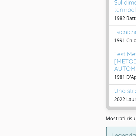
Sul dime
termoel
1982 Batti
Tecniche
1991 Chiod
Test Me
[METOD
AUTOMAT
1981 D'Ap
Una str
2022 Laur
Mostrati risul
Legenda