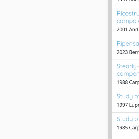
Ricostr
campo 
2001 Andre
Ripensar
2023 Bern
Steady-
compen
1988 Carp
Study o
1997 Lupò,
Study o
1985 Carpi