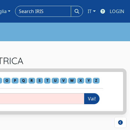
glia
IT
LOGIN
TTRICA
O
P
Q
R
S
T
U
V
W
X
Y
Z