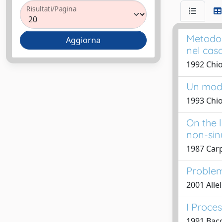
Risultati/Pagina
Metodolo
nel cas
1992 Chio
Un model
1993 Chio
On the 
non-sin
1987 Carpi
Problema
2001 Allell
I Proce
1991 Bacc