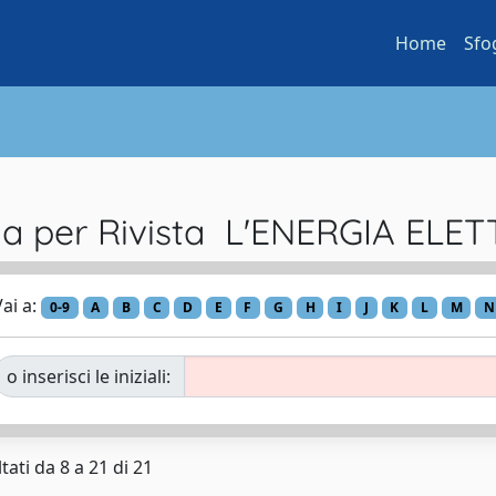
Home
Sfo
ia per Rivista L'ENERGIA ELE
ai a:
0-9
A
B
C
D
E
F
G
H
I
J
K
L
M
N
o inserisci le iniziali:
tati da 8 a 21 di 21