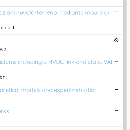
inazioni nuvola-terreno mediante misure di
lino, L.
sco
stems including a HVDC link and static VAR
goni
eoretical models and experimentation
orks