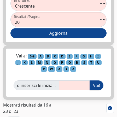
In ordine:
Risultati/Pagina
Vai a:
0-9
A
B
C
D
E
F
G
H
I
J
K
L
M
N
O
P
Q
R
S
T
U
V
W
X
Y
Z
o inserisci le iniziali:
Mostrati risultati da 16 a
23 di 23