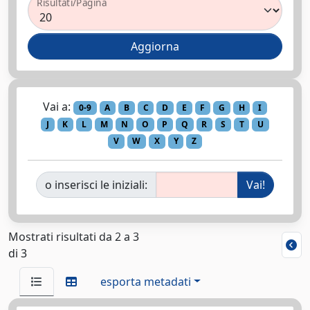
Risultati/Pagina
Vai a:
0-9
A
B
C
D
E
F
G
H
I
J
K
L
M
N
O
P
Q
R
S
T
U
V
W
X
Y
Z
o inserisci le iniziali:
Mostrati risultati da 2 a 3
di 3
esporta metadati