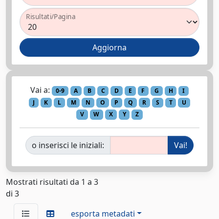
Risultati/Pagina
Vai a:
0-9
A
B
C
D
E
F
G
H
I
J
K
L
M
N
O
P
Q
R
S
T
U
V
W
X
Y
Z
o inserisci le iniziali:
Mostrati risultati da 1 a 3
di 3
esporta metadati