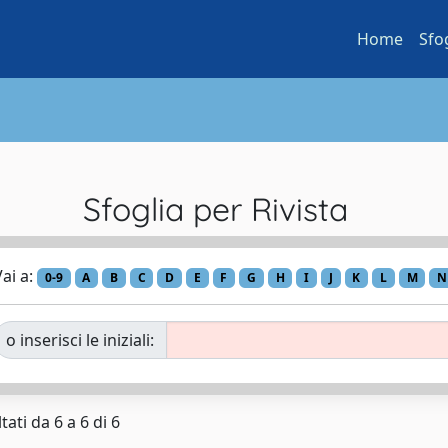
Home
Sfo
Sfoglia per Rivista
ai a:
0-9
A
B
C
D
E
F
G
H
I
J
K
L
M
N
o inserisci le iniziali:
tati da 6 a 6 di 6