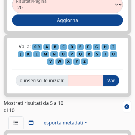
Risultati/Pagina
Vai a:
0-9
A
B
C
D
E
F
G
H
I
J
K
L
M
N
O
P
Q
R
S
T
U
V
W
X
Y
Z
o inserisci le iniziali:
Mostrati risultati da 5 a 10
di 10
esporta metadati