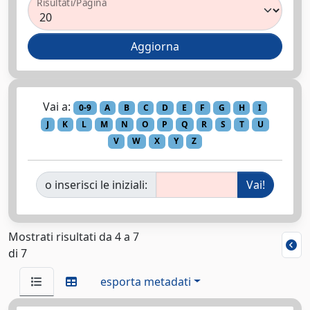
Risultati/Pagina
Vai a:
0-9
A
B
C
D
E
F
G
H
I
J
K
L
M
N
O
P
Q
R
S
T
U
V
W
X
Y
Z
o inserisci le iniziali:
Mostrati risultati da 4 a 7
di 7
esporta metadati