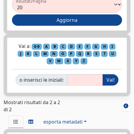
Risultati/Pagina
Vai a:
0-9
A
B
C
D
E
F
G
H
I
J
K
L
M
N
O
P
Q
R
S
T
U
V
W
X
Y
Z
o inserisci le iniziali:
Mostrati risultati da 2 a 2
di 2
esporta metadati