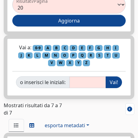
Risultati/Pagina
Vai a:
0-9
A
B
C
D
E
F
G
H
I
J
K
L
M
N
O
P
Q
R
S
T
U
V
W
X
Y
Z
o inserisci le iniziali:
Mostrati risultati da 7 a 7
di 7
esporta metadati