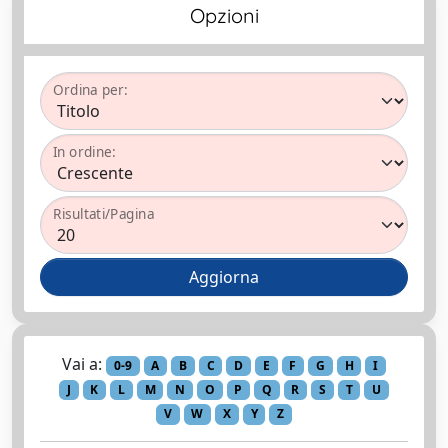
Opzioni
Ordina per:
In ordine:
Risultati/Pagina
Vai a:
0-9
A
B
C
D
E
F
G
H
I
J
K
L
M
N
O
P
Q
R
S
T
U
V
W
X
Y
Z