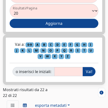
Risultati/Pagina
Vai a:
0-9
A
B
C
D
E
F
G
H
I
J
K
L
M
N
O
P
Q
R
S
T
U
V
W
X
Y
Z
o inserisci le iniziali:
Mostrati risultati da 22 a
22 di 22
esporta metadati