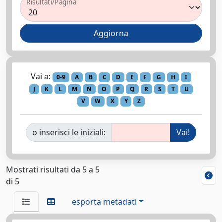
Risultati/Pagina
Vai a:
0-9
A
B
C
D
E
F
G
H
I
J
K
L
M
N
O
P
Q
R
S
T
U
V
W
X
Y
Z
o inserisci le iniziali:
Mostrati risultati da 5 a 5
di 5
esporta metadati