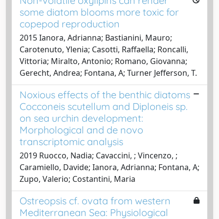
Non-volatile oxylipins can render
some diatom blooms more toxic for
copepod reproduction
2015 Ianora, Adrianna; Bastianini, Mauro;
Carotenuto, Ylenia; Casotti, Raffaella; Roncalli,
Vittoria; Miralto, Antonio; Romano, Giovanna;
Gerecht, Andrea; Fontana, A; Turner Jefferson, T.
Noxious effects of the benthic diatoms
Cocconeis scutellum and Diploneis sp.
on sea urchin development:
Morphological and de novo
transcriptomic analysis
2019 Ruocco, Nadia; Cavaccini, ; Vincenzo, ;
Caramiello, Davide; Ianora, Adrianna; Fontana, A;
Zupo, Valerio; Costantini, Maria
Ostreopsis cf. ovata from western
Mediterranean Sea: Physiological