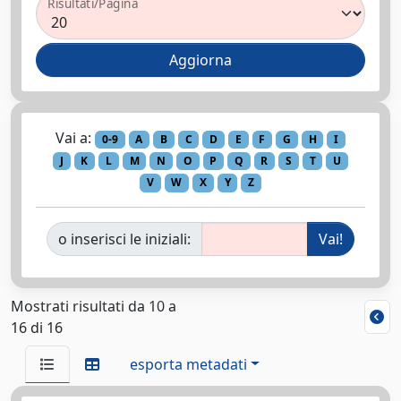
Risultati/Pagina
Vai a:
0-9
A
B
C
D
E
F
G
H
I
J
K
L
M
N
O
P
Q
R
S
T
U
V
W
X
Y
Z
o inserisci le iniziali:
Mostrati risultati da 10 a
16 di 16
esporta metadati