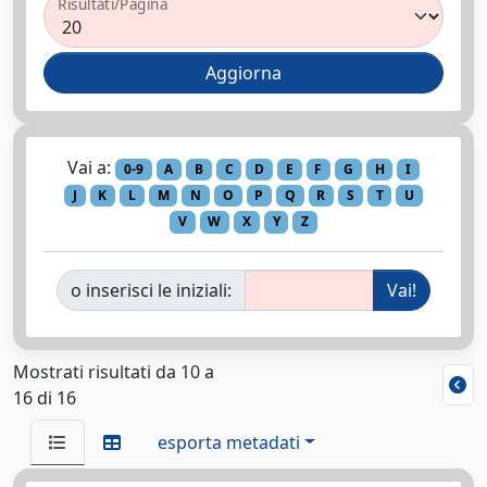
Risultati/Pagina
Vai a:
0-9
A
B
C
D
E
F
G
H
I
J
K
L
M
N
O
P
Q
R
S
T
U
V
W
X
Y
Z
o inserisci le iniziali:
Mostrati risultati da 10 a
16 di 16
esporta metadati