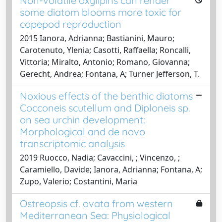
Non-volatile oxylipins can render
some diatom blooms more toxic for
copepod reproduction
2015 Ianora, Adrianna; Bastianini, Mauro;
Carotenuto, Ylenia; Casotti, Raffaella; Roncalli,
Vittoria; Miralto, Antonio; Romano, Giovanna;
Gerecht, Andrea; Fontana, A; Turner Jefferson, T.
Noxious effects of the benthic diatoms
Cocconeis scutellum and Diploneis sp.
on sea urchin development:
Morphological and de novo
transcriptomic analysis
2019 Ruocco, Nadia; Cavaccini, ; Vincenzo, ;
Caramiello, Davide; Ianora, Adrianna; Fontana, A;
Zupo, Valerio; Costantini, Maria
Ostreopsis cf. ovata from western
Mediterranean Sea: Physiological