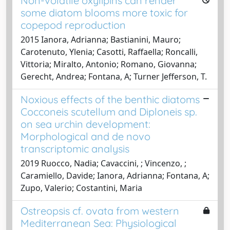
Non-volatile oxylipins can render
some diatom blooms more toxic for
copepod reproduction
2015 Ianora, Adrianna; Bastianini, Mauro;
Carotenuto, Ylenia; Casotti, Raffaella; Roncalli,
Vittoria; Miralto, Antonio; Romano, Giovanna;
Gerecht, Andrea; Fontana, A; Turner Jefferson, T.
Noxious effects of the benthic diatoms
Cocconeis scutellum and Diploneis sp.
on sea urchin development:
Morphological and de novo
transcriptomic analysis
2019 Ruocco, Nadia; Cavaccini, ; Vincenzo, ;
Caramiello, Davide; Ianora, Adrianna; Fontana, A;
Zupo, Valerio; Costantini, Maria
Ostreopsis cf. ovata from western
Mediterranean Sea: Physiological