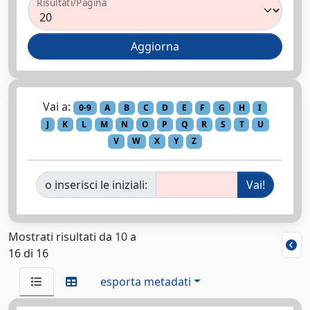
Risultati/Pagina
Vai a:
0-9
A
B
C
D
E
F
G
H
I
J
K
L
M
N
O
P
Q
R
S
T
U
V
W
X
Y
Z
o inserisci le iniziali:
Mostrati risultati da 10 a
16 di 16
esporta metadati