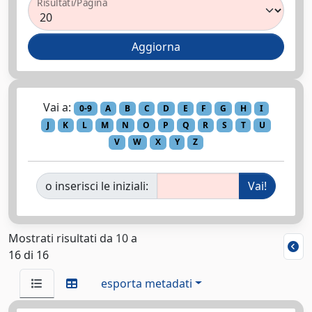
Risultati/Pagina
Vai a:
0-9
A
B
C
D
E
F
G
H
I
J
K
L
M
N
O
P
Q
R
S
T
U
V
W
X
Y
Z
o inserisci le iniziali:
Mostrati risultati da 10 a
16 di 16
esporta metadati