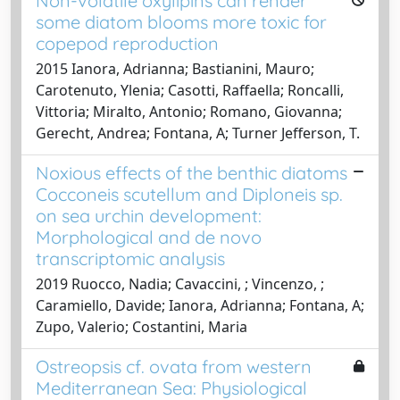
Non-volatile oxylipins can render
some diatom blooms more toxic for
copepod reproduction
2015 Ianora, Adrianna; Bastianini, Mauro;
Carotenuto, Ylenia; Casotti, Raffaella; Roncalli,
Vittoria; Miralto, Antonio; Romano, Giovanna;
Gerecht, Andrea; Fontana, A; Turner Jefferson, T.
Noxious effects of the benthic diatoms
Cocconeis scutellum and Diploneis sp.
on sea urchin development:
Morphological and de novo
transcriptomic analysis
2019 Ruocco, Nadia; Cavaccini, ; Vincenzo, ;
Caramiello, Davide; Ianora, Adrianna; Fontana, A;
Zupo, Valerio; Costantini, Maria
Ostreopsis cf. ovata from western
Mediterranean Sea: Physiological