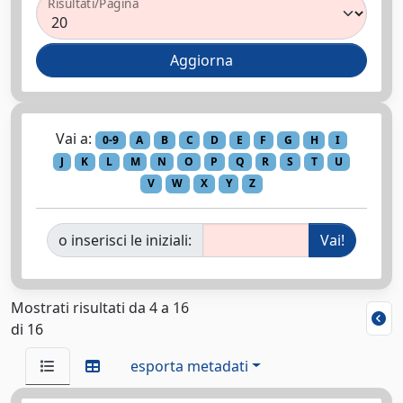
Risultati/Pagina
Vai a:
0-9
A
B
C
D
E
F
G
H
I
J
K
L
M
N
O
P
Q
R
S
T
U
V
W
X
Y
Z
o inserisci le iniziali:
Mostrati risultati da 4 a 16
di 16
esporta metadati