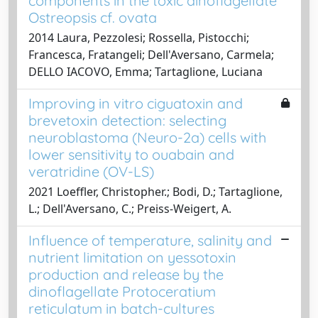
components in the toxic dinoflagellate
Ostreopsis cf. ovata
2014 Laura, Pezzolesi; Rossella, Pistocchi;
Francesca, Fratangeli; Dell'Aversano, Carmela;
DELLO IACOVO, Emma; Tartaglione, Luciana
Improving in vitro ciguatoxin and
brevetoxin detection: selecting
neuroblastoma (Neuro-2a) cells with
lower sensitivity to ouabain and
veratridine (OV-LS)
2021 Loeffler, Christopher.; Bodi, D.; Tartaglione,
L.; Dell'Aversano, C.; Preiss-Weigert, A.
Influence of temperature, salinity and
nutrient limitation on yessotoxin
production and release by the
dinoflagellate Protoceratium
reticulatum in batch-cultures