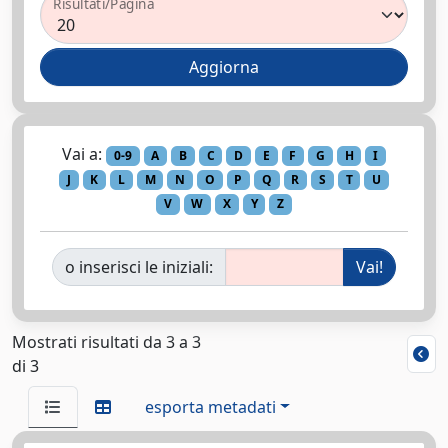
Risultati/Pagina
Vai a:
0-9
A
B
C
D
E
F
G
H
I
J
K
L
M
N
O
P
Q
R
S
T
U
V
W
X
Y
Z
o inserisci le iniziali:
Mostrati risultati da 3 a 3
di 3
esporta metadati