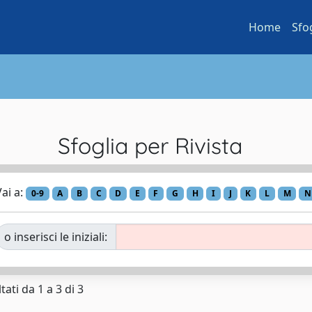
Home
Sfo
Sfoglia per Rivista
ai a:
0-9
A
B
C
D
E
F
G
H
I
J
K
L
M
N
o inserisci le iniziali:
tati da 1 a 3 di 3