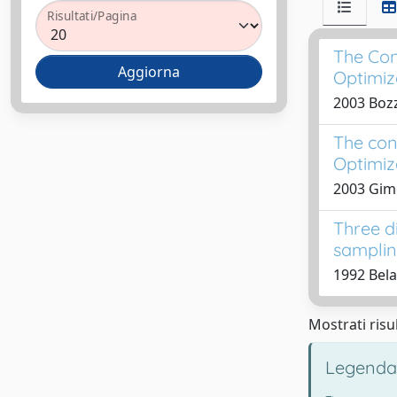
Risultati/Pagina
The Con
Optimiz
2003 Bozza
The con
Optimiz
2003 Gimel
Three d
samplin
1992 Belar
Mostrati risul
Legenda