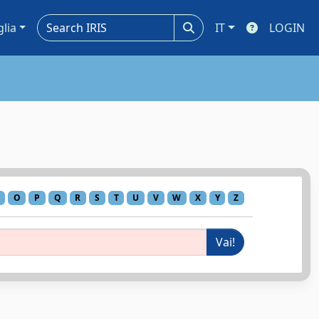
glia
IT
LOGIN
O
P
Q
R
S
T
U
V
W
X
Y
Z