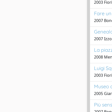
2003 Fiori
Fare un 
2007 Bonel
Genealog
2007 Izzo
La piaz
2008 Men
Luigi S
2003 Fiori
Museo d
2005 Giar
Più sens
2007 Bonel