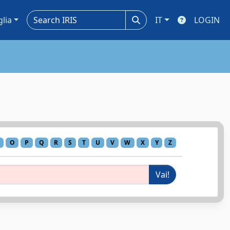
glia
IT
LOGIN
O
P
Q
R
S
T
U
V
W
X
Y
Z