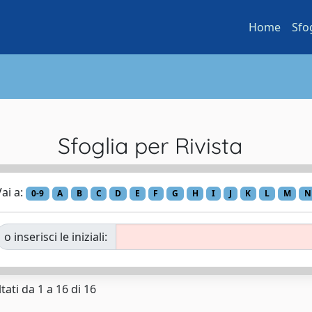
Home
Sfo
Sfoglia per Rivista
ai a:
0-9
A
B
C
D
E
F
G
H
I
J
K
L
M
N
o inserisci le iniziali:
tati da 1 a 16 di 16