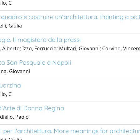
llo, C
quadro è costruire un'architettura. Painting a pict
li, Giulia
ie. Il magistero della prassi
, Alberto; Izzo, Ferruccio; Multari, Giovanni; Corvino, Vinc
za San Pasquale a Napoli
na, Giovanni
quarzina
llo, C
'Arte di Donna Regina
diello, Paolo
i per l'architettura. More meanings for architectu
li, Giulia