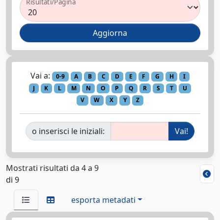
Risultati/Pagina
Vai a:
0-9
A
B
C
D
E
F
G
H
I
J
K
L
M
N
O
P
Q
R
S
T
U
V
W
X
Y
Z
o inserisci le iniziali:
Mostrati risultati da 4 a 9
di 9
esporta metadati