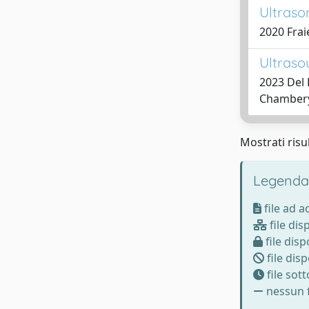
Ultraso
2020 Frai
Ultraso
2023 Del 
Chambery,
Mostrati risul
Legenda
file ad 
file dis
file disp
file disp
file sot
nessun f