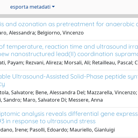
esporta metadati
is and ozonation as pretreatment for anaerobic d
ro, Alessandra; Belgiorno, Vincenzo
of temperature, reaction time and ultrasound irr
new nanostructured lead(II) coordination supra
ti, Payam; Rezvani, Alireza; Morsali, Ali; Retailleau, Pascal;
able Ultrasound-Assisted Solid-Phase peptide syn
cy
ola, Salvatore; Bene, Alessandra Del; Mazzarella, Vincenzo;
, Sandro; Maro, Salvatore Di; Messere, Anna
ptomic analysis reveals differential gene expressi
3 in response to ultrasound stress
dano, Irene; Pasolli, Edoardo; Mauriello, Gianluigi