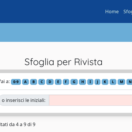
Home
Sfo
Sfoglia per Rivista
ai a:
0-9
A
B
C
D
E
F
G
H
I
J
K
L
M
N
o inserisci le iniziali:
tati da 4 a 9 di 9