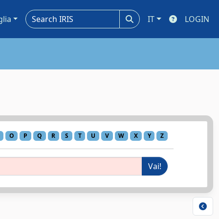
glia
IT
LOGIN
O
P
Q
R
S
T
U
V
W
X
Y
Z