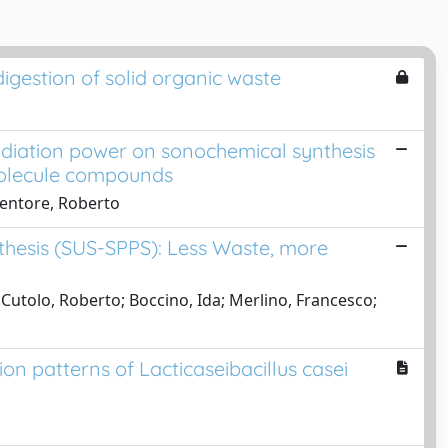
igestion of solid organic waste
adiation power on sonochemical synthesis
molecule compounds
 Centore, Roberto
thesis (SUS-SPPS): Less Waste, more
 Cutolo, Roberto; Boccino, Ida; Merlino, Francesco;
on patterns of Lacticaseibacillus casei