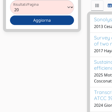
Risultati/Pagina
Sonolys
2013 Cesa
Survey 
of two 
2017 Haya
Sustain
efficien
2025 Mott
Cosconati
Transcri
ATCC 39
2024 Gior