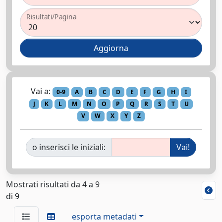
Risultati/Pagina
Vai a:
0-9
A
B
C
D
E
F
G
H
I
J
K
L
M
N
O
P
Q
R
S
T
U
V
W
X
Y
Z
o inserisci le iniziali:
Mostrati risultati da 4 a 9
di 9
esporta metadati