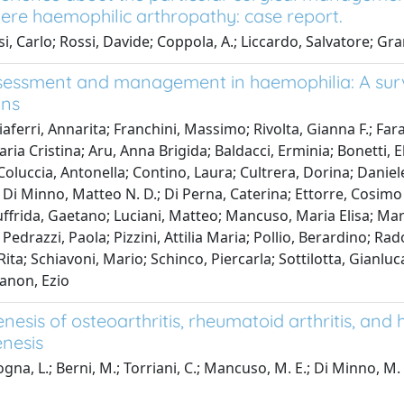
vere haemophilic arthropathy: case report.
i, Carlo; Rossi, Davide; Coppola, A.; Liccardo, Salvatore; Gr
sessment and management in haemophilia: A surve
ans
iaferri, Annarita; Franchini, Massimo; Rivolta, Gianna F.; Far
aria Cristina; Aru, Anna Brigida; Baldacci, Erminia; Bonetti, 
Coluccia, Antonella; Contino, Laura; Cultrera, Dorina; Danie
 Di Minno, Matteo N. D.; Di Perna, Caterina; Ettorre, Cosimo 
uffrida, Gaetano; Luciani, Matteo; Mancuso, Maria Elisa; Mar
; Pedrazzi, Paola; Pizzini, Attilia Maria; Pollio, Berardino; 
Rita; Schiavoni, Mario; Schinco, Piercarla; Sottilotta, Gianlu
anon, Ezio
esis of osteoarthritis, rheumatoid arthritis, and
nesis
gna, L.; Berni, M.; Torriani, C.; Mancuso, M. E.; Di Minno, M. 