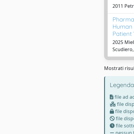
2011 Petri
Pharmac
Human I
Patient
2025 Miel
Scudiero,
Mostrati risul
Legenda
file ad 
file dis
file disp
file disp
file sot
nessun f