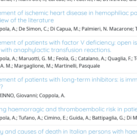
ent of ischemic heart disease in hemophiliac pa
ew of the literature
ola, A.; De Simon, C.; Di Capua, M.; Palmieri, N. Macarone; T
ent of patients with factor V deficiency: open is
ith anaphylactic transfusion reactions.
ola, A.; Maruotti, G. M.; Feola, G.; Catalano, A.; Quaglia, F.
A. M.; Margaglione, M.; Martinelli, Pasquale
ent of patients with long-term inhibitors: is im
n?
INNO, Giovanni; Coppola, A.
g haemorragic and thromboembolic risk in patie
ola, A.; Tufano, A.; Cimino, E.; Guida, A.; Battipaglia, G.; Di
ty and causes of death in Italian persons with hae