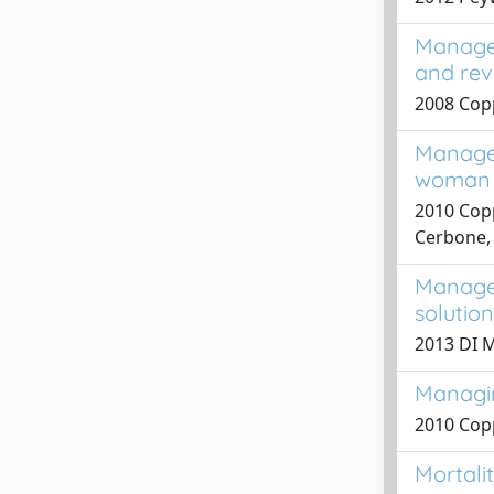
Managem
and revi
2008 Copp
Managem
woman w
2010 Copp
Cerbone, 
Managem
solutio
2013 DI M
Managin
2010 Copp
Mortali