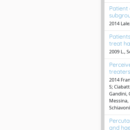
Patient 
subgrou
2014 Lalez
Patient
treat h
2009 L., 
Perceiv
treaters
2014 Franc
S; Ciabat
Gandini, 
Messina, 
Schiavoni,
Percuta
and hae