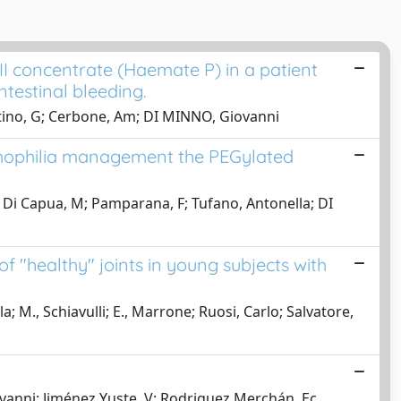
II concentrate (Haemate P) in a patient
testinal bleeding.
ntino, G; Cerbone, Am; DI MINNO, Giovanni
aemophilia management the PEGylated
Di Capua, M; Pamparana, F; Tufano, Antonella; DI
 "healthy" joints in young subjects with
a; M., Schiavulli; E., Marrone; Ruosi, Carlo; Salvatore,
ovanni; Jiménez Yuste, V; Rodriguez Merchán, Ec