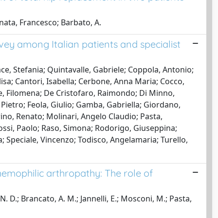
anata, Francesco; Barbato, A.
y among Italian patients and specialist
ace, Stefania; Quintavalle, Gabriele; Coppola, Antonio;
Elisa; Cantori, Isabella; Cerbone, Anna Maria; Cocco,
le, Filomena; De Cristofaro, Raimondo; Di Minno,
Pietro; Feola, Giulio; Gamba, Gabriella; Giordano,
ino, Renato; Molinari, Angelo Claudio; Pasta,
Radossi, Paolo; Raso, Simona; Rodorigo, Giuseppina;
ca; Speciale, Vincenzo; Todisco, Angelamaria; Turello,
 hemophilic arthropathy: The role of
N. D.; Brancato, A. M.; Jannelli, E.; Mosconi, M.; Pasta,