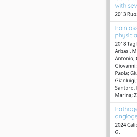
with se
2013 Ruos
Pain as
physici
2018 Tagl
Arbasi, M
Antonio; 
Giovanni;
Paola; Gi
Gianluigi
Santoro, 
Marina; Z
Pathogen
angioge
2024 Calio
G.