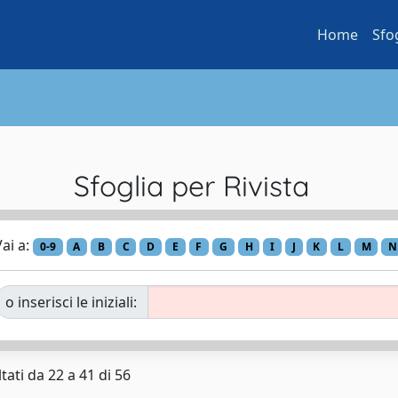
Home
Sfo
Sfoglia per Rivista
ai a:
0-9
A
B
C
D
E
F
G
H
I
J
K
L
M
N
o inserisci le iniziali:
tati da 22 a 41 di 56