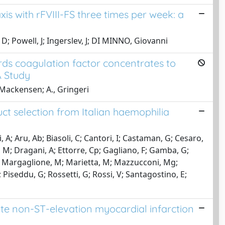
xis with rFVIII-FS three times per week: a
 D; Powell, J; Ingerslev, J; DI MINNO, Giovanni
ards coagulation factor concentrates to
A Study
 Mackensen; A., Gringeri
ct selection from Italian haemophilia
 A; Aru, Ab; Biasoli, C; Cantori, I; Castaman, G; Cesaro,
, M; Dragani, A; Ettorre, Cp; Gagliano, F; Gamba, G;
, M; Margaglione, M; Marietta, M; Mazzucconi, Mg;
 Piseddu, G; Rossetti, G; Rossi, V; Santagostino, E;
ute non-ST-elevation myocardial infarction