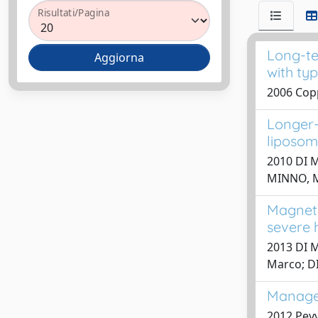
Risultati/Pagina
Long-te
with ty
2006 Copp
Longer-
liposom
2010 DI M
MINNO, 
Magneti
severe 
2013 DI MI
Marco; D
Managem
2012 Peyv