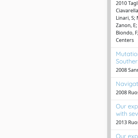
2010 Tagl
Ciavarella
Linari, S;
Zanon, E; 
Biondo, F;
Centers
Mutatio
Southern
2008 Sann
Navigat
2008 Ruos
Our exp
with se
2013 Ruosi
Our exp