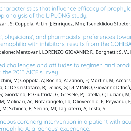
characteristics that influence efficacy of prophyla
p analysis of the LIPLONG study.
ari, S; Coppola, A; Lin, J; Enriquez, Mm; Tseneklidou Stoeter,
s', physicians', and pharmacists' preferences tow
aemophilia with inhibitors: results from the COHIB
Scalone; Mantovani, LORENZO GIOVANNI; F., Borghetti; S. V.,
ed challenges and attitudes to regimen and produ
: the 2013 AICE survey.
hini, M; Coppola, A; Rocino, A; Zanon, E; Morfini, M; Accorsi,
ta, C; De Cristofaro, R; Delios, G; DI MINNO, Giovanni; D'Incà
G; Giordano, P; Giuffrida, G; Gresele, P; Latella, C; Luciani
M; Molinari, Ac; Notarangelo, Ld; Oliovecchio, E; Peyvandi, F;
 M; Schinco, P; Serino, Ml; Tagliaferri, A; Testa, S.
neous coronary intervention in a patient with ac
mophilia A: a 'genous' experience.