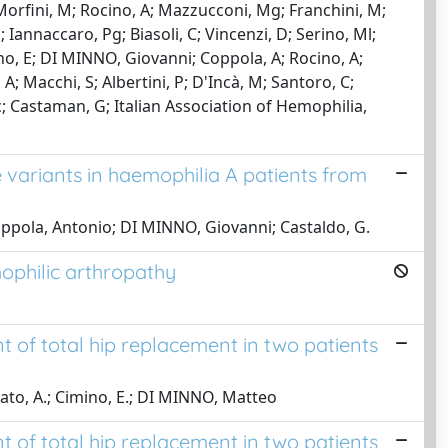
; Morfini, M; Rocino, A; Mazzucconi, Mg; Franchini, M;
; Iannaccaro, Pg; Biasoli, C; Vincenzi, D; Serino, Ml;
tino, E; DI MINNO, Giovanni; Coppola, A; Rocino, A;
A; Macchi, S; Albertini, P; D'Incà, M; Santoro, C;
 Ac; Castaman, G; Italian Association of Hemophilia,
variants in haemophilia A patients from
; Coppola, Antonio; DI MINNO, Giovanni; Castaldo, G.
ophilic arthropathy
 of total hip replacement in two patients
rbato, A.; Cimino, E.; DI MINNO, Matteo
 of total hip replacement in two patients