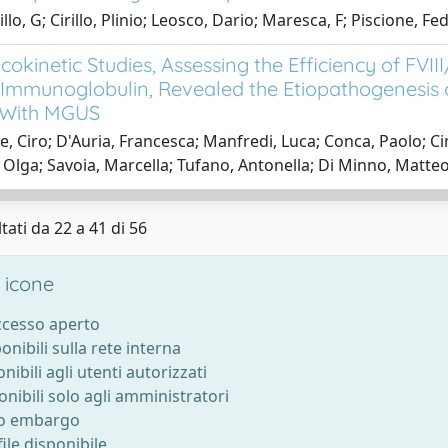
llo, G; Cirillo, Plinio; Leosco, Dario; Maresca, F; Piscione, F
okinetic Studies, Assessing the Efficiency of FV
mmunoglobulin, Revealed the Etiopathogenesis o
 With MGUS
e, Ciro; D'Auria, Francesca; Manfredi, Luca; Conca, Paolo; C
 Olga; Savoia, Marcella; Tufano, Antonella; Di Minno, Matte
tati da 22 a 41 di 56
 icone
accesso aperto
ponibili sulla rete interna
onibili agli utenti autorizzati
onibili solo agli amministratori
to embargo
ile disponibile