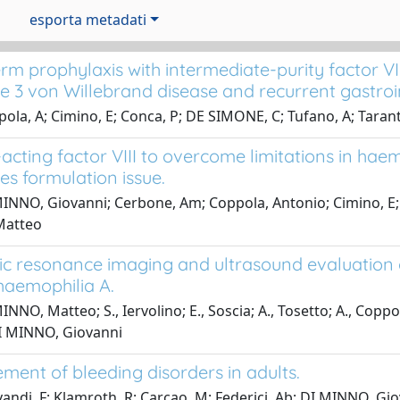
esporta metadati
rm prophylaxis with intermediate-purity factor VI
pe 3 von Willebrand disease and recurrent gastroin
ola, A; Cimino, E; Conca, P; DE SIMONE, C; Tufano, A; Tara
acting factor VIII to overcome limitations in h
es formulation issue.
INNO, Giovanni; Cerbone, Am; Coppola, Antonio; Cimino, E; 
Matteo
c resonance imaging and ultrasound evaluation of
haemophilia A.
NNO, Matteo; S., Iervolino; E., Soscia; A., Tosetto; A., Coppol
I MINNO, Giovanni
ent of bleeding disorders in adults.
andi, F; Klamroth, R; Carcao, M; Federici, Ab; DI MINNO, Gi