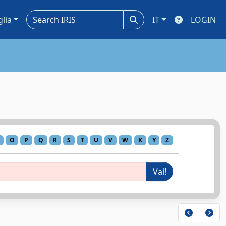
glia
IT
LOGIN
O
P
Q
R
S
T
U
V
W
X
Y
Z