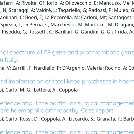
iaferri, A; Rivolta, Gf; Iorio, A; Oliovecchio, E; Mancuso, Me
, N; Scaraggi, A; Valdrè, L; Tagariello, G; Radossi, P; Muleo, G
 Molinari, C; Boeri, E; La Pecorella, M; Carloni, Mt; Santagos
Spiezia, L; Di Perna, C; Marchesini, M; Marcucci, M; Dragani, 
 Piseddu, G; Rossetti, G; Barillari, G; Gandini, G; Giuffrida,
nal spectrum of F8 gene and prothrombotic gene 
 Italy.
a, V; Zarrilli, F; Nardiello, P; D'Argenio, Valeria; Rocino, A
ed implantation of total knee prostheses in haem
i, Carlo; M. G., Lettera; A., Coppola
erience about the particular surgical management
vere haemophilic arthropathy: Case report
, Carlo; Rossi, D.; Coppola, A.; Liccardo, S.; Granata, F.; Ba
erience about the particular surgical management