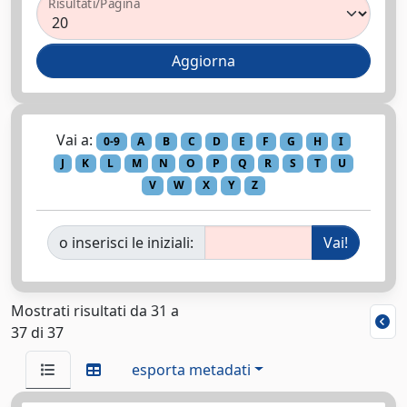
Risultati/Pagina
Vai a:
0-9
A
B
C
D
E
F
G
H
I
J
K
L
M
N
O
P
Q
R
S
T
U
V
W
X
Y
Z
o inserisci le iniziali:
Mostrati risultati da 31 a
37 di 37
esporta metadati